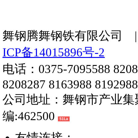
舞钢腾舞钢铁有限公司 | 传
ICP备14015896号-2
电话：0375-7095588 82081
8208287 8163988 8192988
公司地址：舞钢市产业集
编:462500
51La
友情连接：