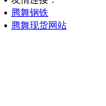
腾舞钢铁
腾舞现货网站