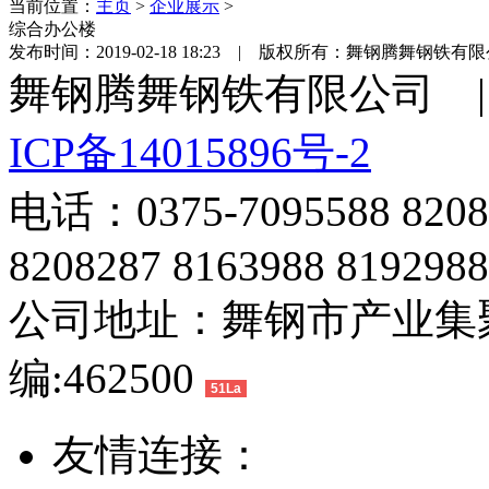
当前位置：
主页
>
企业展示
>
综合办公楼
发布时间：2019-02-18 18:23 | 版权所有：舞钢腾舞钢铁有
舞钢腾舞钢铁有限公司 | 传
ICP备14015896号-2
电话：0375-7095588 82081
8208287 8163988 8192988
公司地址：舞钢市产业集
编:462500
51La
友情连接：